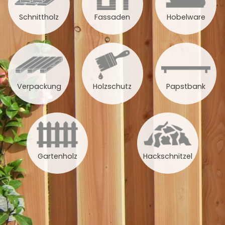
Schnittholz
Fassaden
Hobelware
Verpackung
Holzschutz
Papstbank
Gartenholz
Hackschnitzel